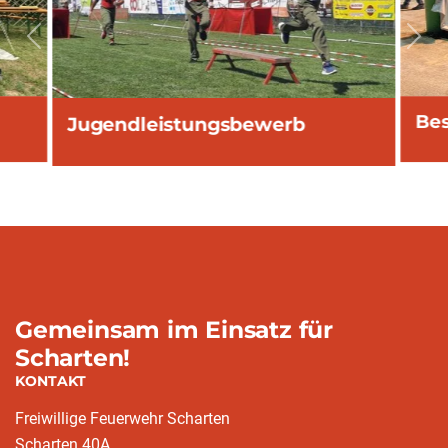
vorherige
näc
Bes
Jugendleistungsbewerb
Gemeinsam im Einsatz für
Scharten!
KONTAKT
Freiwillige Feuerwehr Scharten
Scharten 40A